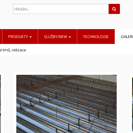
Hledat
PRODUKTY
SLUŽBY/NEW
TECHNOLOGIE
GALER
í trnů, relizace