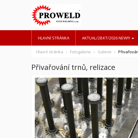
HLAVNÍ STRÁNKA
AKTUAL/28.KT/2026 NEW!!!
Hlavní stránka
Fotogalerie
Galerie
Přivařován
Přivařování trnů, relizace