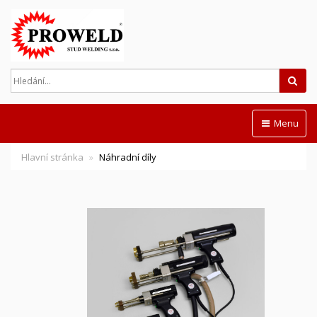
Hled
Menu
Hlavní stránka
Náhradní díly