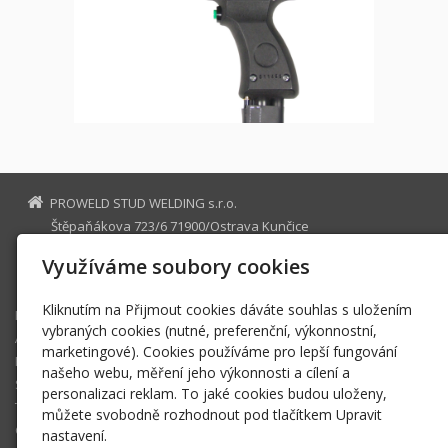
PROWELD STUD WELDING s.r.o.
Štěpaňákova 723/6 71900/Ostrava Kunčice
proweld@proweld.cz
Využíváme soubory cookies
+420737920600 +420603491549 +420733686684
Kliknutím na Přijmout cookies dáváte souhlas s uložením
Hlavní stránka
vybraných cookies (nutné, preferenční, výkonnostní,
AKTUAL/28.KT/2026 NEW!!!
marketingové). Cookies používáme pro lepší fungování
Produkty
našeho webu, měření jeho výkonnosti a cílení a
Služby/NEW
personalizaci reklam. To jaké cookies budou uloženy,
Technologie
můžete svobodně rozhodnout pod tlačítkem Upravit
Galerie
nastavení.