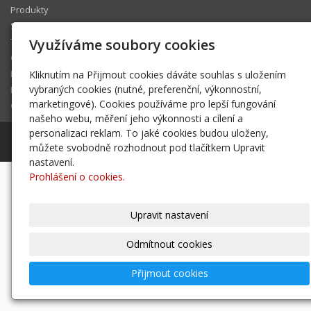
Produkty
Služby/NEW
Technologie
Využíváme soubory cookies
Galerie
Kontakt
Kliknutím na Přijmout cookies dáváte souhlas s uložením
vybraných cookies (nutné, preferenční, výkonnostní,
Eshop
marketingové). Cookies používáme pro lepší fungování
GDPR
našeho webu, měření jeho výkonnosti a cílení a
personalizaci reklam. To jaké cookies budou uloženy,
© 2026
PROWELD STUD WELDING s.r.o.
-
|
Mapa webu
můžete svobodně rozhodnout pod tlačítkem Upravit
nastavení.
Prohlášení o cookies.
-
webové stránky
s AI,
doména
a
webhosting
u jediného
5★ registrátora v ČR
Upravit nastavení
Odmítnout cookies
Přijmout cookies