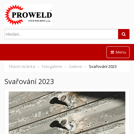
Hled
Menu
Hlavní stránka
Fotogalerie
Galerie
Svařování 2023
Svařování 2023