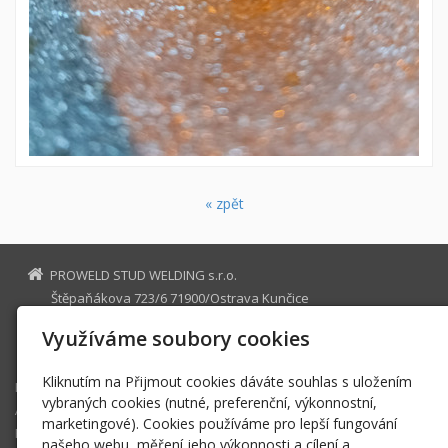
« zpět
PROWELD STUD WELDING s.r.o.
Štěpaňákova 723/6 71900/Ostrava Kunčice
proweld@proweld.cz
Využíváme soubory cookies
+420737920600 +420603491549 +420733686684
Kliknutím na Přijmout cookies dáváte souhlas s uložením
Hlavní stránka
vybraných cookies (nutné, preferenční, výkonnostní,
AKTUAL/28.KT/2026 NEW!!!
marketingové). Cookies používáme pro lepší fungování
Produkty
našeho webu, měření jeho výkonnosti a cílení a